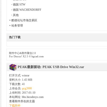
·
德国 STW
·
德国 WACHENDORFF
德
·
其他
+
酷德论坛市场交易区
+
站务管理
热门下载
附件中心&附件聚合2.0
For Discuz! X2.5 ©
hgcad.com
网
PEAK最新驱动: PEAK USB Drive Win32.rar
打开方式: winrar
资料大小: 1.45 MB
下载次数: 41
上传会员:
gcg2000
上传时间: 2017-01-10
本站网址:
bbs.hicodesys.com
查看附件所在的主题
下载附件