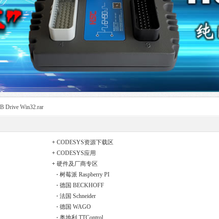
rive Win32.rar
+
CODESYS资源下载区
+
CODESYS应用
+
硬件及厂商专区
·
树莓派 Raspberry PI
·
德国 BECKHOFF
·
法国 Schneider
·
德国 WAGO
·
奥地利 TTControl