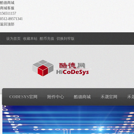
酷德商城
商城客服
156511157
0512-89571341
返回顶部
设为首页
收藏本站
酷币充值
切换到窄版
CODESYS官网
附件中心
酷德商城
禾晟官网
禾