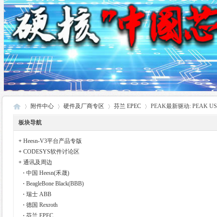
附件中心
硬件及厂商专区
芬兰 EPEC
PEAK最新驱动: PEAK USB D
板块导航
+
Heesn-V3平台产品专版
酷
›
›
›
›
+
CODESYS软件讨论区
+
通讯及周边
·
中国 Heesn(禾晟)
·
BeagleBone Black(BBB)
·
瑞士 ABB
·
德国 Rexroth
·
芬兰 EPEC