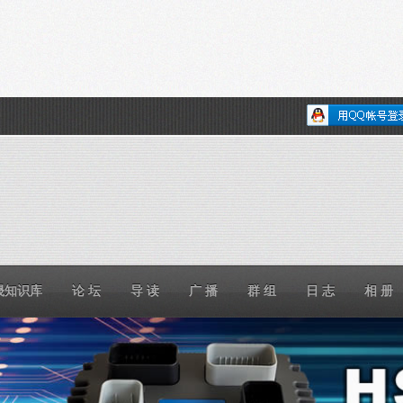
晟知识库
论 坛
导 读
广 播
群 组
日 志
相 册