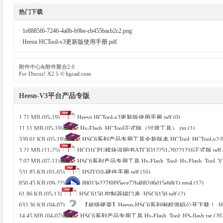
热门下载
德
·
1e8885f6-7246-4a8b-b9be-cb455bacb2c2.png
·
Heesn HCTool-v3更新版使用手册.pdf
附件中心&附件聚合2.0
For Discuz! X2.5 ©
hgcad.com
Heesn-V3平台产品专版
1.71 MB (05-19)
Heesn HCTool-v3更新版使用手册.pdf
(0)
网
11.11 MB (05-19)
Hs-Flash_HCTool正式版（过渡工具）.zip
(1)
339.61 KB (05-19)
HSC6系列产品专用工具全新版本 HCTool: HCTool-v2.0.0
3.21 MB (11-25)
HCQ1CPU模块说明书ATCIQ12251-20221216正式版.pdf
7.07 MB (07-11)
HSC6系列产品专用工具 Hs-Flash_Tool: Hs-Flash_Tool_V2.
531.85 KB (01-05)
HSD310-硬件手册.pdf
(16)
850.45 KB (09-22)
88013e227f0f95ece72b4882d6d15eb8(1).mp4
(17)
61.86 KB (05-13)
HSC6150 控制器端口表: HSC6150.pdf
(2)
633.36 KB (04-07)
【超级硬菜】Heesn-HSC6系列例程源码公开下载！: Hee
14.45 MB (04-07)
HSC6系列产品专用工具 Hs-Flash_Tool: HS-flash.rar
(20
HSC6150_Example.project
(310)