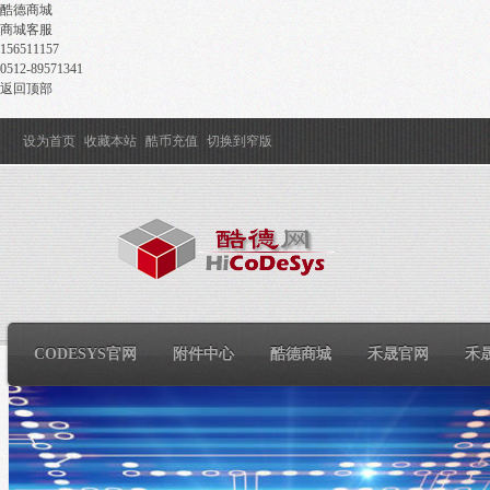
酷德商城
商城客服
156511157
0512-89571341
返回顶部
设为首页
收藏本站
酷币充值
切换到窄版
CODESYS官网
附件中心
酷德商城
禾晟官网
禾