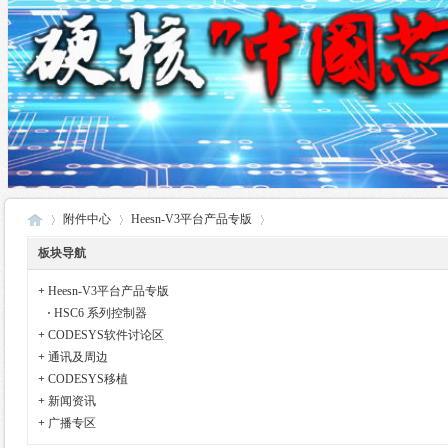
附件中心
Heesn-V3平台产品专版
板块导航
+
Heesn-V3平台产品专版
酷
›
›
›
·
HSC6 系列控制器
+
CODESYS软件讨论区
+
通讯及周边
+
CODESYS移植
+
新闻资讯
+
广播专区