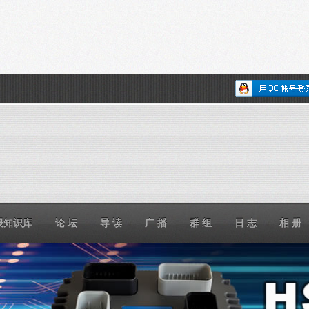
晟知识库
论 坛
导 读
广 播
群 组
日 志
相 册