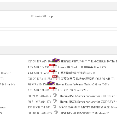
·
HCTool-v3.0.3.zip
439.24 KB (05-19)
HSC6系列产品专用工具全新版本 HCTool: HCTo
1.72 MB (05-19)
Heesn HCTool 工具使用手册.pdf
(2)
.rar
(0)
4.61 MB (11-25)
Q系列加密操作说明.pdf
(1)
(0)
931.29 KB (11-25)
Q系列网关修改使用说明-Q13.30.pdf
(0)
0.1.rar
(4)
30 MB (10-15)
Heesn-Example&amp;Tools v2.0.rar
(201)
4.25 MB (09-28)
HSD 310彩页.pdf
(24)
30.39 MB (07-07)
Heesn-HSC6 Series.package for COD
29.71 MB (04-17)
Heesn-HSC6 Series.package for COD
Series.package
(219)
sn-
122.8 KB (04-07)
HSC6 系列专用 MQTT 物联网通讯库: Heesn_MQT
Series.package
(374)
2)
308.04 KB (04-07)
HSC6150针脚配置图202002.dwg
(3)
(52)