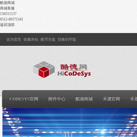
酷德商城
商城客服
156511157
0512-89571341
返回顶部
设为首页
收藏本站
酷币充值
切换到窄版
CODESYS官网
附件中心
酷德商城
禾晟官网
禾