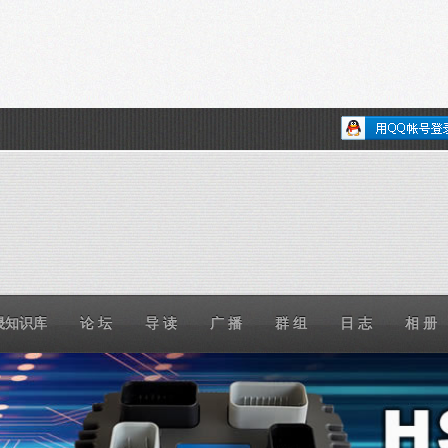
晟知识库
论 坛
导 读
广 播
群 组
日 志
相 册