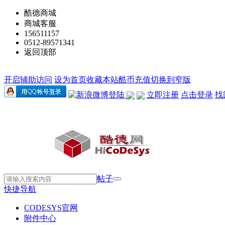
酷德商城
商城客服
156511157
0512-89571341
返回顶部
开启辅助访问
设为首页
收藏本站
酷币充值
切换到窄版
立即注册
点击登录
找
帖子
快捷导航
CODESYS官网
附件中心