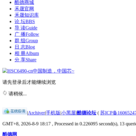
酷德商城
禾晟官网
禾晟知识库
论 坛
BBS
导 读
Guide
广 播
Follow
群 组
Group
日 志
Blog
相 册
Album
分 享
Share
请先登录后才能继续浏览
请稍候...
|
Archiver
|
手机版
|
小黑屋
|
酷德论坛
(
苏ICP备1606524
GMT+8, 2026-8-9 18:17
, Processed in 0.226095 second(s), 13 querie
酷德网