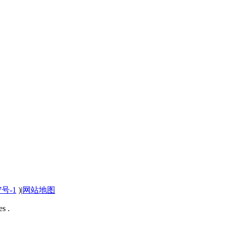
7号-1
)
|
网站地图
s .